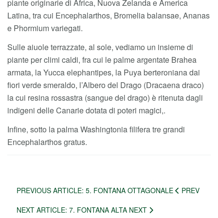
piante originarie di Africa, Nuova Zelanda e America
Latina, tra cui Encephalarthos, Bromelia balansae, Ananas
e Phormium variegati.
Sulle aiuole terrazzate, al sole, vediamo un insieme di
piante per climi caldi, fra cui le palme argentate Brahea
armata, la Yucca elephantipes, la Puya berteroniana dai
fiori verde smeraldo, l’Albero del Drago (Dracaena draco)
la cui resina rossastra (sangue del drago) è ritenuta dagli
indigeni delle Canarie dotata di poteri magici,.
Infine, sotto la palma Washingtonia filifera tre grandi
Encephalarthos gratus.
PREVIOUS ARTICLE: 5. FONTANA OTTAGONALE
PREV
NEXT ARTICLE: 7. FONTANA ALTA
NEXT