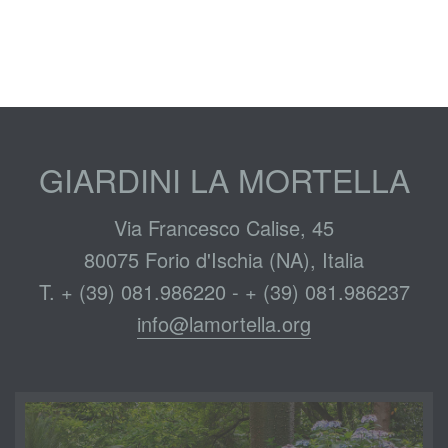
GIARDINI LA MORTELLA
Via Francesco Calise, 45
80075 Forio d'Ischia (NA), Italia
T. + (39) 081.986220 - + (39) 081.986237
info@lamortella.org