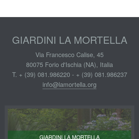
GIARDINI LA MORTELLA
Via Francesco Calise, 45
80075 Forio d'Ischia (NA), Italia
T. + (39) 081.986220 - + (39) 081.986237
info@lamortella.org
GIARDINI LA MORTELLA