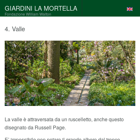
GIARDINI LA MORTELLA
Fondazione William Walton
4. Valle
La valle è attraversata da un ruscelletto, anche questo
disegnato da Russell Page.
E’ impossibile non notare il grande albero dal tronco