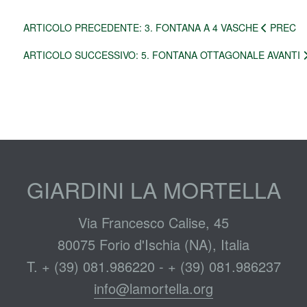
ARTICOLO PRECEDENTE: 3. FONTANA A 4 VASCHE
PREC
ARTICOLO SUCCESSIVO: 5. FONTANA OTTAGONALE
AVANTI
GIARDINI LA MORTELLA
Via Francesco Calise, 45
80075 Forio d'Ischia (NA), Italia
T. + (39) 081.986220 - + (39) 081.986237
info@lamortella.org